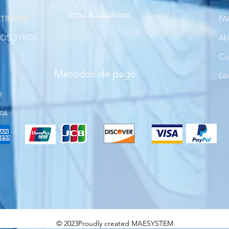
Terms & Conditions
 TIENDA
FA
NOSOTROS
Ab
Cu
Metodos de pago
Lo
O
rns
© 2023Proudly created MAESYSTEM