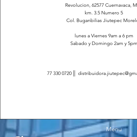
Revolucion, 62577 Cuernavaca, M
km. 3.5 Numero 5
Col. Buganbilias Jiutepec Morel
lunes a Viernes 9am a 6 pm
Sabado y Domingo 2am y 5p
77 330 0720
distribuidora.jiutepec@gm
Menu