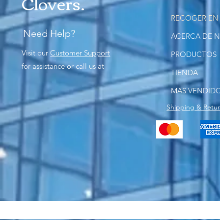
Clovers.
RECOGER EN
Need Help?
ACERCA DE 
Visit our
Customer Support
PRODUCTOS
for assistance or call us at
TIENDA
MAS VENDID
Shipping & Retu