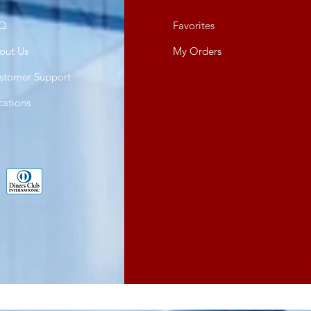
Q
Favorites
out Us
My Orders
stomer Support
cations