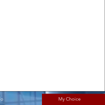
fo
My Choice