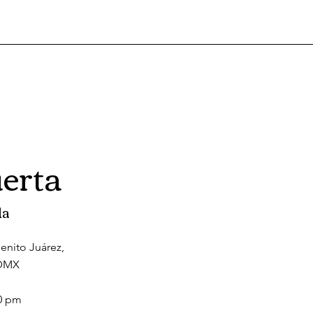
erta
da
Benito Juárez,
CDMX
30 pm