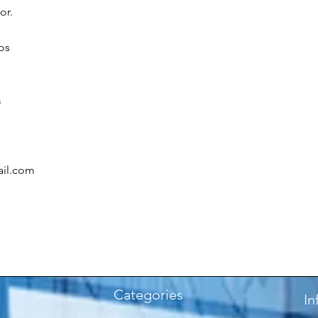
or.
os
m
ail.com
Categories
In