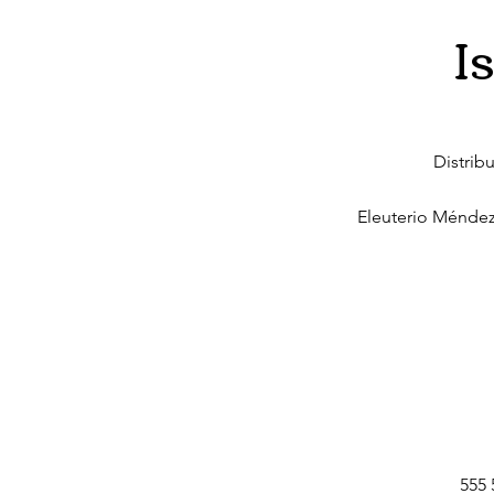
I
Distrib
Eleuterio Méndez
555 