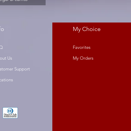
fo
My Choice
Q
Favorites
out Us
My Orders
stomer Support
cations