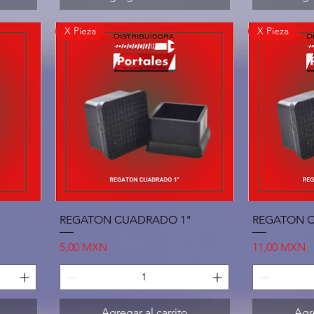
X Pieza
X Pieza
Vista rápida
REGATON CUADRADO 1"
REGATON 
Precio
Precio
5,00 MXN
11,00 MXN
Agregar al carrito
Agre