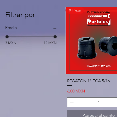
X Pieza
Filtrar por
Precio
3 MXN
12 MXN
Vista rápida
REGATON 1" TCA 5/16
Precio
6,00 MXN
Agregar al carrito