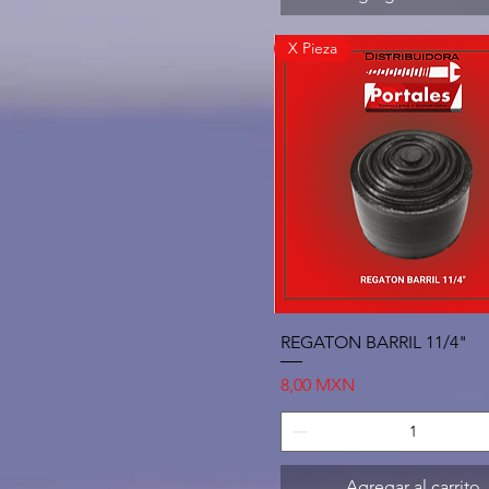
X Pieza
Vista rápida
REGATON BARRIL 11/4"
Precio
8,00 MXN
Agregar al carrito