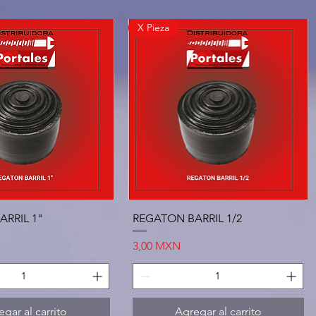
X Pieza
Vista rápida
Vista rápida
RRIL 1"
REGATON BARRIL 1/2
Precio
3,00 MXN
gar al carrito
Agregar al carrito