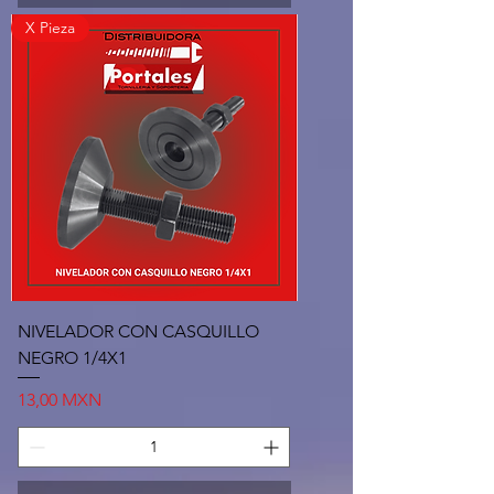
X Pieza
NIVELADOR CON CASQUILLO
NEGRO 1/4X1
Precio
13,00 MXN