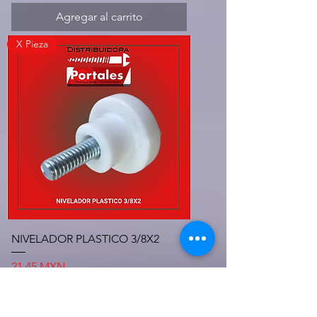
Agregar al carrito
X Pieza
NIVELADOR PLASTICO 3/8X2
Precio
21,45 MXN