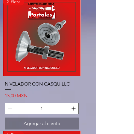
X Pieza
NIVELADOR CON CASQUILLO
Precio
13,00 MXN
Agregar al carrito