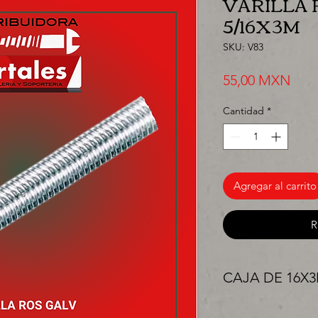
VARILLA 
5/16X3M
SKU: V83
Prec
55,00 MXN
Cantidad
*
Agregar al carrito
R
CAJA DE 16X
"Ya sea para comprar