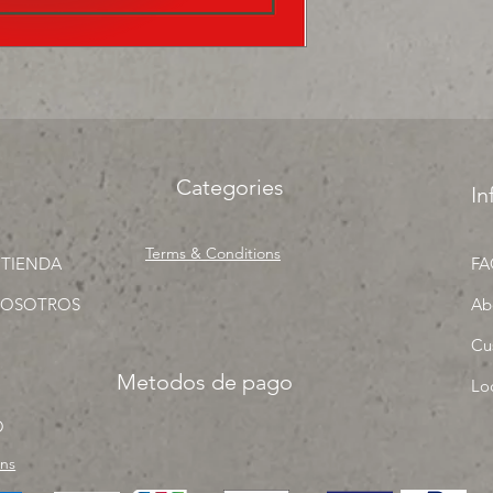
precios para tu tien
Categories
In
Terms & Conditions
 TIENDA
FA
NOSOTROS
Ab
Cu
Metodos de pago
Lo
O
rns