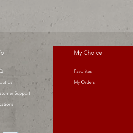
da o proyecto" venta por caja
fo
My Choice
Q
Favorites
out Us
My Orders
stomer Support
cations