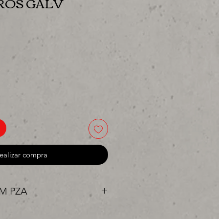
ROS GALV
io
ealizar compra
3M PZA
 o para surtir, solo los mejores