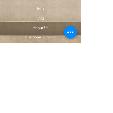
Info
FAQ
About Us
Customer Support
Locations
My Choice
Favorites
My Orders
Menu