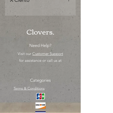
X Ciento
"Ya sea para comprar o para surtir,
solo los mejores precios para tu
tienda o proyecto" venta por ciento
Clovers.
Need Help?
Visit our
Customer Support
for assistance or call us at
Categories
Terms & Conditions