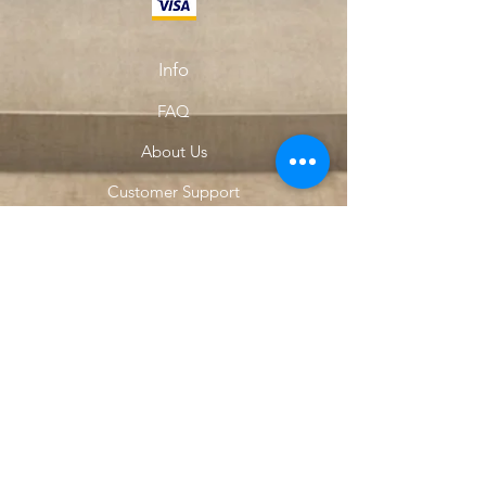
Info
FAQ
About Us
Customer Support
Locations
My Choice
Favorites
My Orders