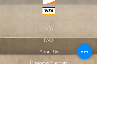
Info
FAQ
About Us
Customer Support
Locations
My Choice
Favorites
My Orders