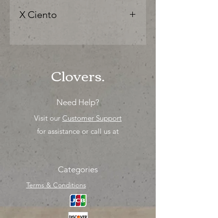
X Ciento
"Ya sea para comprar o para surtir,
solo los mejores precios para tu
tienda o proyecto" venta por ciento
Clovers.
Need Help?
Visit our
Customer Support
for assistance or call us at
Categories
Terms & Conditions