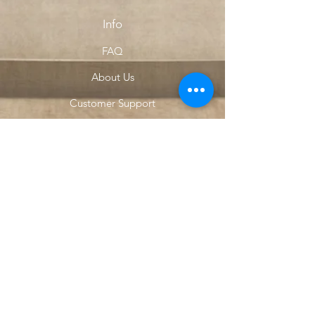
Info
FAQ
About Us
Customer Support
Locations
My Choice
Favorites
My Orders
Menu