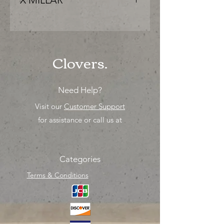
X MILLAR
"PRECIO ESPECIAL ya sea para
comprar o para surtir, solo los
mejores precios para tu tienda o
proyecto" venta por MIllar
Clovers.
Need Help?
Visit our
Customer Support
for assistance or call us at
Categories
Terms & Conditions