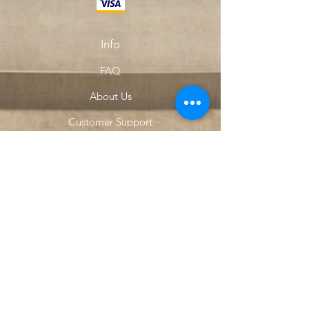
Info
FAQ
About Us
Customer Support
Locations
My Choice
Favorites
My Orders