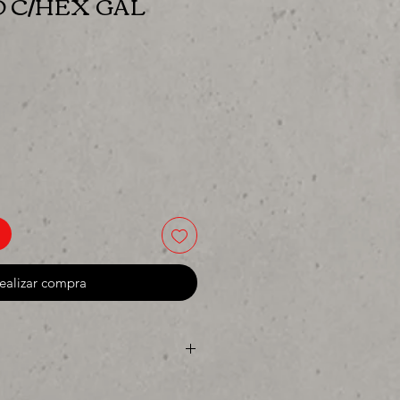
 C/HEX GAL
cio
ealizar compra
 o para surtir, solo los mejores