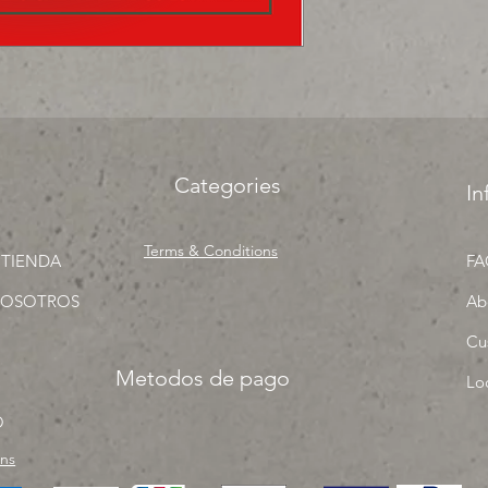
precios para tu tien
Categories
In
Terms & Conditions
 TIENDA
FA
NOSOTROS
Ab
Cu
Metodos de pago
Lo
O
rns