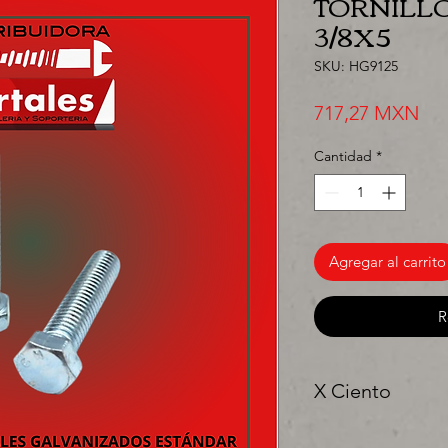
TORNILLO
3/8X5
SKU: HG9125
Pre
717,27 MXN
Cantidad
*
Agregar al carrito
R
X Ciento
"Ya sea para comprar