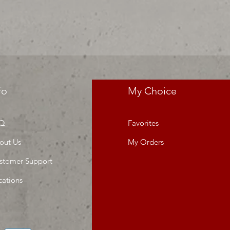
da o proyecto" venta por ciento
fo
My Choice
Q
Favorites
out Us
My Orders
stomer Support
cations