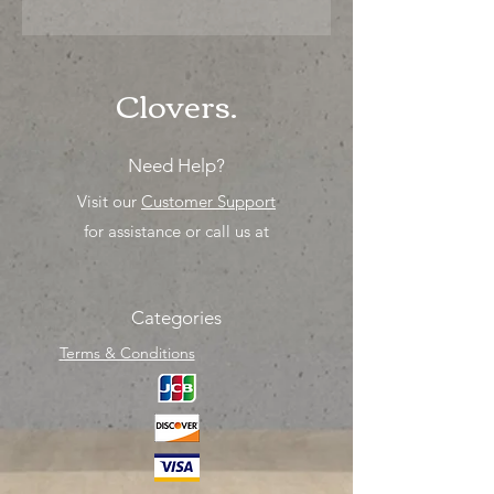
"PRECIO ESPECIAL ya sea para
comprar o para surtir, solo los
mejores precios para tu tienda o
proyecto" venta por MIllar
Clovers.
Need Help?
Visit our
Customer Support
for assistance or call us at
Categories
Terms & Conditions