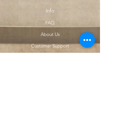
Info
FAQ
About Us
Customer Support
Locations
My Choice
Favorites
My Orders
Menu