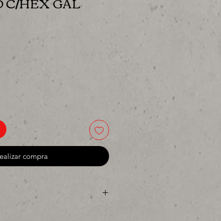
 C/HEX GAL
cio
ealizar compra
ya sea para comprar o para