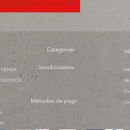
surtir, solo los mejo
proyecto" venta por
Categories
In
Terms & Conditions
 TIENDA
FA
NOSOTROS
Ab
Cu
Metodos de pago
Lo
O
rns