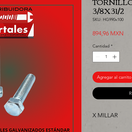
TORNILLO
3/8X31/2
SKU: HG990x100
Pre
894,96 MXN
Cantidad
*
Agregar al carrito
R
X MILLAR
"PRECIO ESPECIAL 