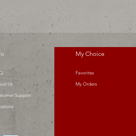
res precios para tu tienda o
 MIllar
fo
My Choice
Q
Favorites
out Us
My Orders
stomer Support
cations