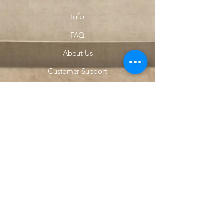
Info
FAQ
About Us
Customer Support
Locations
My Choice
Favorites
My Orders
Menu