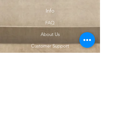
Info
FAQ
About Us
Customer Support
Locations
My Choice
Favorites
My Orders
Menu