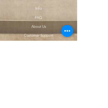
Info
FAQ
About Us
Customer Support
Locations
My Choice
Favorites
My Orders
Menu