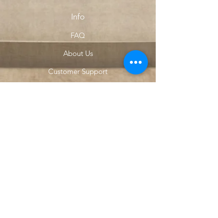
Info
FAQ
About Us
Customer Support
Locations
My Choice
Favorites
My Orders
Menu