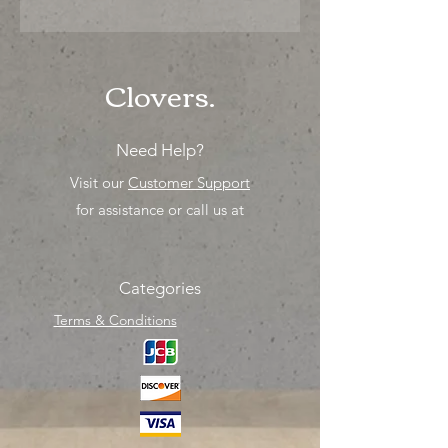
"PRECIO ESPECIAL ya sea para
comprar o para surtir, solo los
mejores precios para tu tienda o
proyecto" venta por MIllar
Clovers.
Need Help?
Visit our
Customer Support
for assistance or call us at
Categories
Terms & Conditions