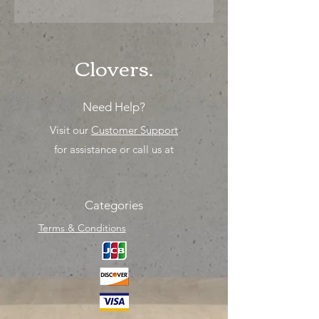
"PRECIO ESPECIAL ya sea para
comprar o para surtir, solo los
mejores precios para tu tienda o
proyecto" venta por MIllar
Clovers.
Need Help?
Visit our
Customer Support
for assistance or call us at
Categories
Terms & Conditions