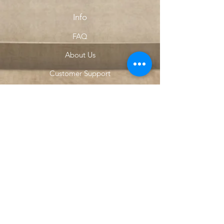
Info
FAQ
About Us
Customer Support
Locations
My Choice
Favorites
My Orders
Menu