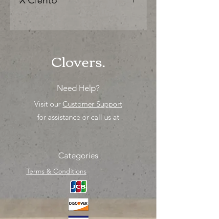
X Ciento
"Ya sea para comprar o para surtir,
solo los mejores precios para tu
tienda o proyecto" venta por ciento
Clovers.
Need Help?
Visit our
Customer Support
for assistance or call us at
Categories
Terms & Conditions