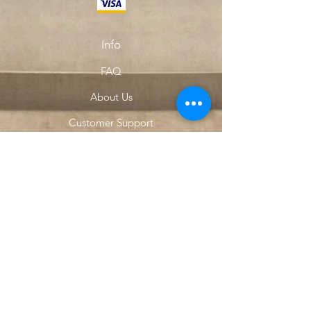
Info
FAQ
About Us
Customer Support
Locations
My Choice
Favorites
My Orders