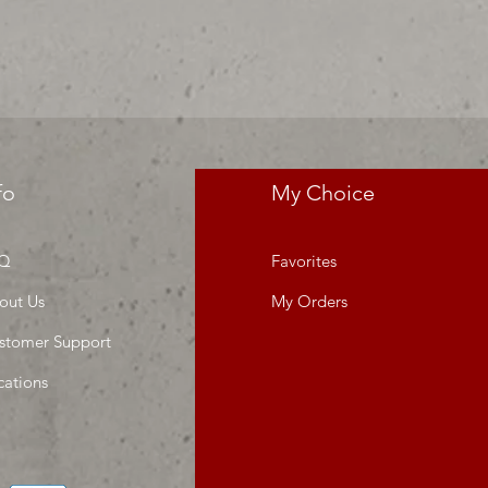
da o proyecto" venta por ciento
fo
My Choice
Q
Favorites
out Us
My Orders
stomer Support
cations