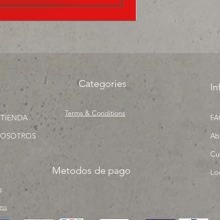
precios para tu tien
Categories
In
Terms & Conditions
 TIENDA
FA
NOSOTROS
Ab
Cu
Metodos de pago
Lo
O
rns