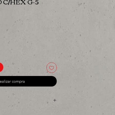
 C/HEX G-5
ecio
ealizar compra
 o para surtir, solo los mejores