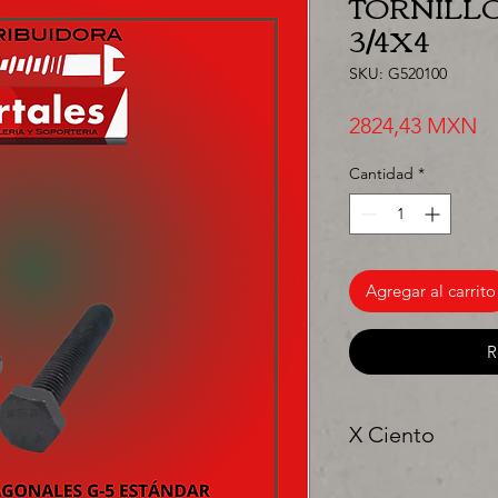
TORNILLO
3/4X4
SKU: G520100
Pr
2824,43 MXN
Cantidad
*
Agregar al carrito
R
X Ciento
"Ya sea para comprar