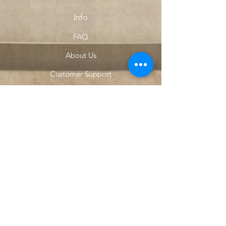
Info
FAQ
About Us
Customer Support
Locations
My Choice
Favorites
My Orders
Menu