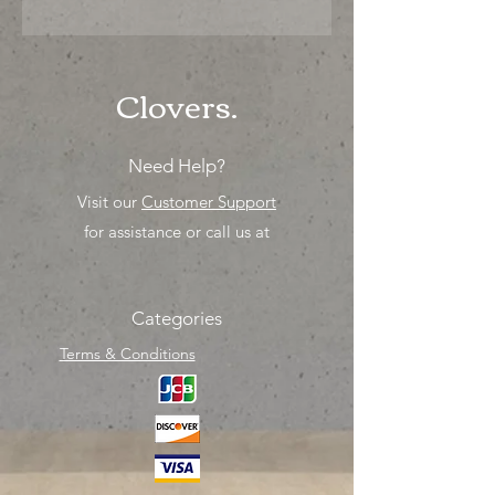
"PRECIO ESPECIAL ya sea para
comprar o para surtir, solo los
mejores precios para tu tienda o
proyecto" venta por MIllar
Clovers.
Need Help?
Visit our
Customer Support
for assistance or call us at
Categories
Terms & Conditions