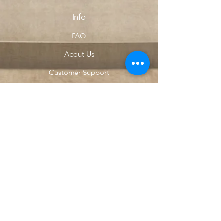
Info
FAQ
About Us
Customer Support
Locations
My Choice
Favorites
My Orders
Menu