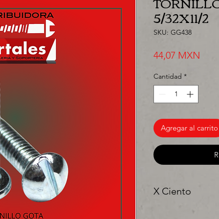
TORNILLO
5/32X11/2
SKU: GG438
Prec
44,07 MXN
Cantidad
*
Agregar al carrito
R
X Ciento
"Ya sea para comprar