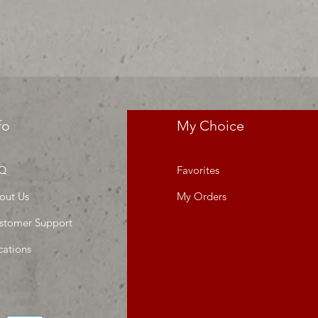
da o proyecto" venta por ciento
fo
My Choice
Q
Favorites
out Us
My Orders
stomer Support
cations