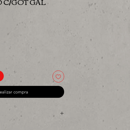
 C/GOT GAL
io
ealizar compra
 o para surtir, solo los mejores