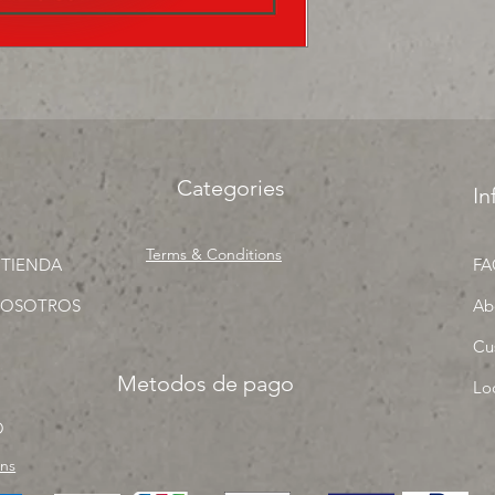
precios para tu tien
Categories
In
Terms & Conditions
 TIENDA
FA
NOSOTROS
Ab
Cu
Metodos de pago
Lo
O
rns