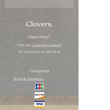
"PRECIO ESPECIAL ya sea para
comprar o para surtir, solo los
mejores precios para tu tienda o
proyecto" venta por MIllar
Clovers.
Need Help?
Visit our
Customer Support
for assistance or call us at
Categories
Terms & Conditions