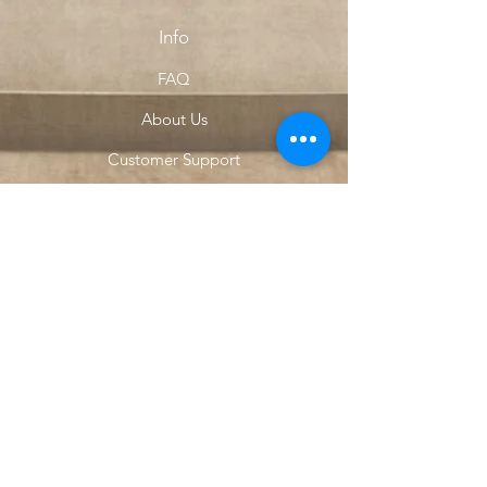
Info
FAQ
About Us
Customer Support
Locations
My Choice
Favorites
My Orders
Menu