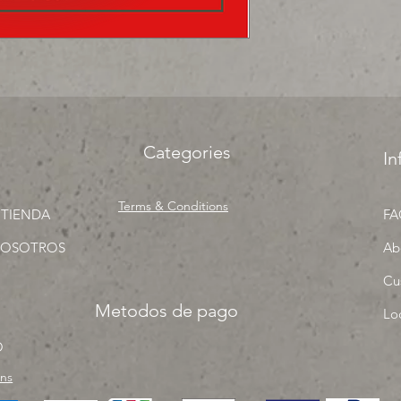
surtir, solo los mejo
proyecto" venta por
Categories
In
Terms & Conditions
 TIENDA
FA
NOSOTROS
Ab
Cu
Metodos de pago
Lo
O
rns