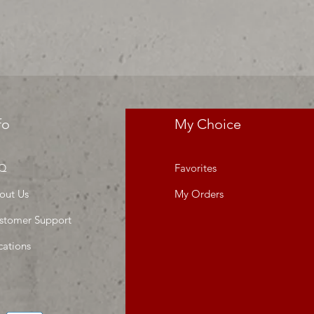
res precios para tu tienda o
 MIllar
fo
My Choice
Q
Favorites
out Us
My Orders
stomer Support
cations