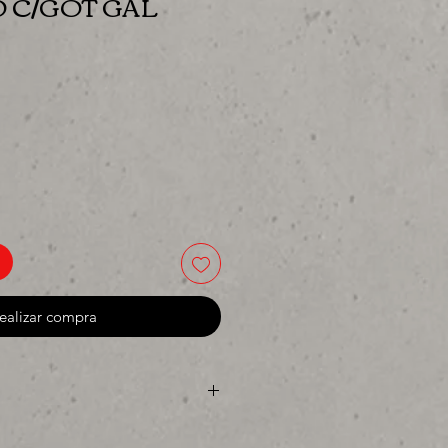
 C/GOT GAL
cio
ealizar compra
ya sea para comprar o para