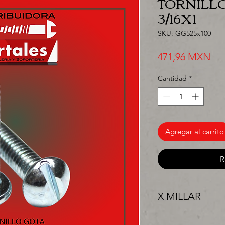
TORNILLO
3/16X1
SKU: GG525x100
Pre
471,96 MXN
Cantidad
*
Agregar al carrito
R
X MILLAR
"PRECIO ESPECIAL 