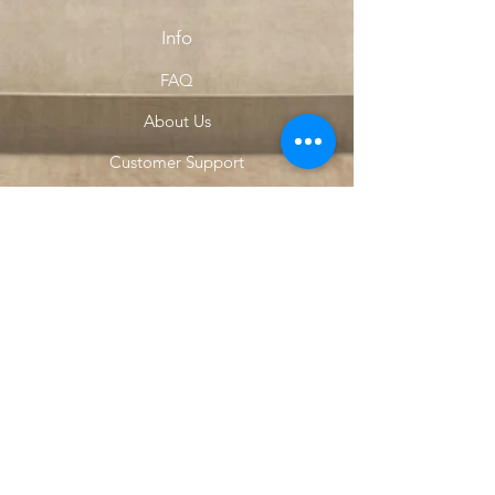
Info
FAQ
About Us
Customer Support
Locations
My Choice
Favorites
My Orders
Menu