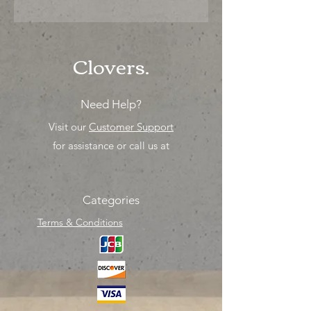
"PRECIO ESPECIAL ya sea para
comprar o para surtir, solo los
mejores precios para tu tienda o
proyecto" venta por MIllar
Clovers.
Need Help?
Visit our
Customer Support
for assistance or call us at
Categories
Terms & Conditions