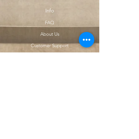
Info
FAQ
About Us
Customer Support
Locations
My Choice
Favorites
My Orders
Menu