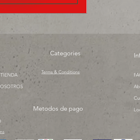
precios para tu tien
Categories
In
Terms & Conditions
 TIENDA
FA
NOSOTROS
Ab
Cu
Metodos de pago
Lo
O
rns