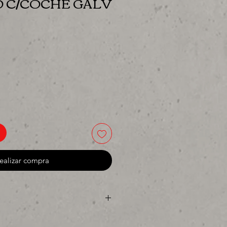
O C/COCHE GALV
io
ealizar compra
 o para surtir, solo los mejores