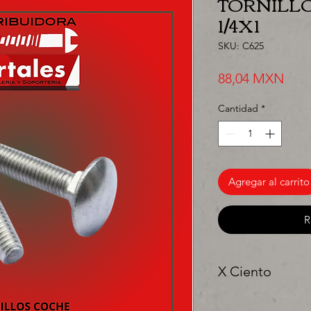
TORNILL
1/4X1
SKU: C625
Prec
88,04 MXN
Cantidad
*
Agregar al carrito
R
X Ciento
"Ya sea para comprar