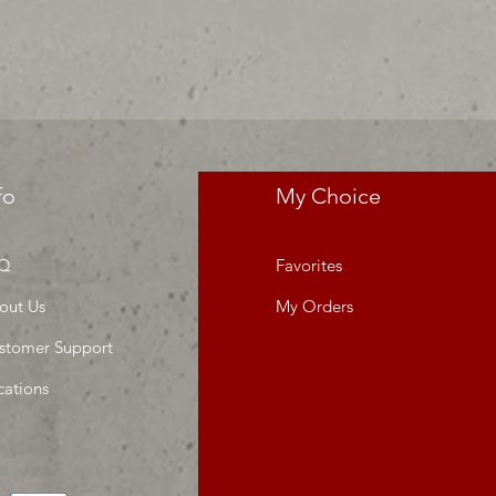
da o proyecto" venta por ciento
fo
My Choice
Q
Favorites
out Us
My Orders
stomer Support
cations