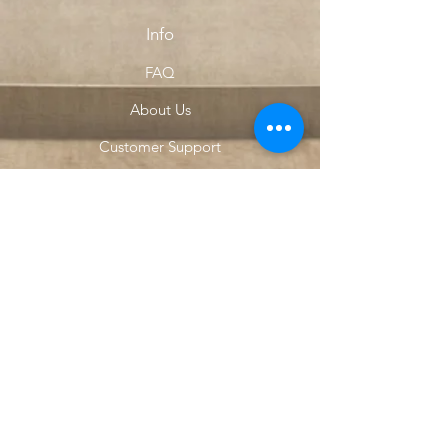
Info
FAQ
About Us
Customer Support
Locations
My Choice
Favorites
My Orders
Menu