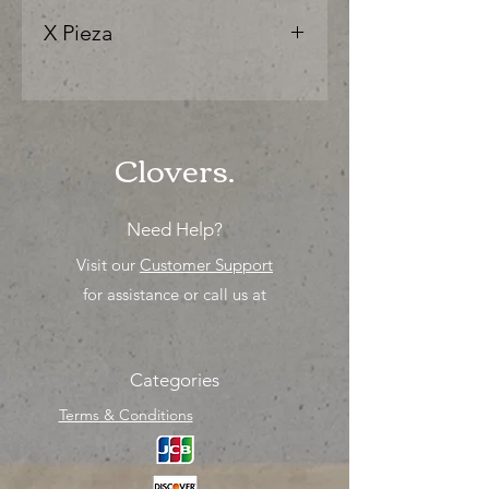
X Pieza
"Ya sea para comprar o para surtir,
solo los mejores precios para tu
tienda o proyecto" venta por
unidad , una sola pieza!
Clovers.
Need Help?
Visit our
Customer Support
for assistance or call us at
Categories
Terms & Conditions