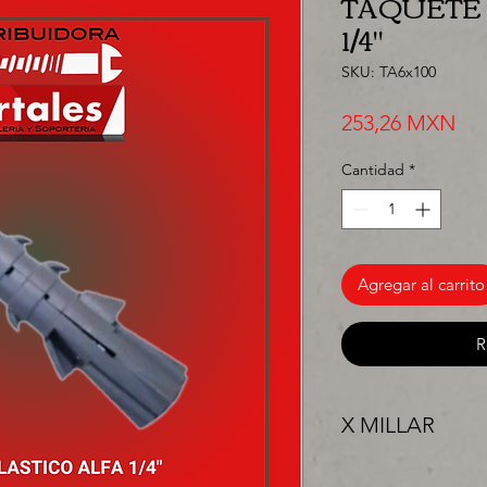
TAQUETE 
1/4"
SKU: TA6x100
Pre
253,26 MXN
Cantidad
*
Agregar al carrito
R
X MILLAR
"PRECIO ESPECIAL 