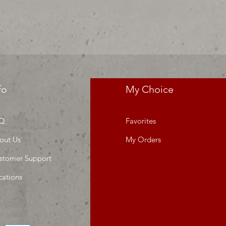
res precios para tu tienda o
 MIllar
fo
My Choice
Q
Favorites
out Us
My Orders
stomer Support
cations