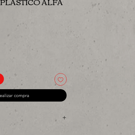
PLASTICO ALFA
cio
ealizar compra
ya sea para comprar o para