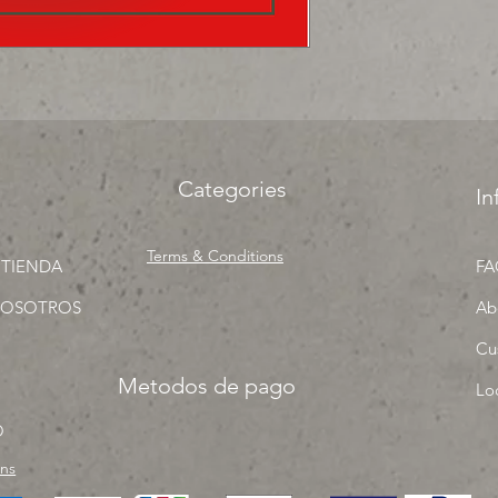
surtir, solo los mejo
proyecto" venta por
Categories
In
Terms & Conditions
 TIENDA
FA
NOSOTROS
Ab
Cu
Metodos de pago
Lo
O
rns