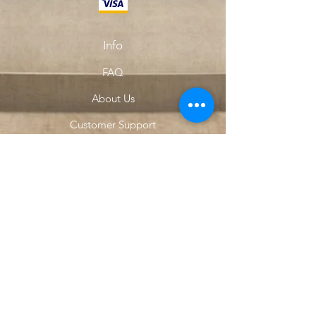
Info
FAQ
About Us
Customer Support
Locations
My Choice
Favorites
My Orders