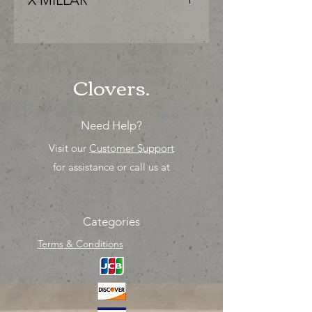
X MILLAR
"PRECIO ESPECIAL ya sea para
comprar o para surtir, solo los
mejores precios para tu tienda o
proyecto" venta por MIllar
Clovers.
Need Help?
Visit our
Customer Support
for assistance or call us at
Categories
Terms & Conditions