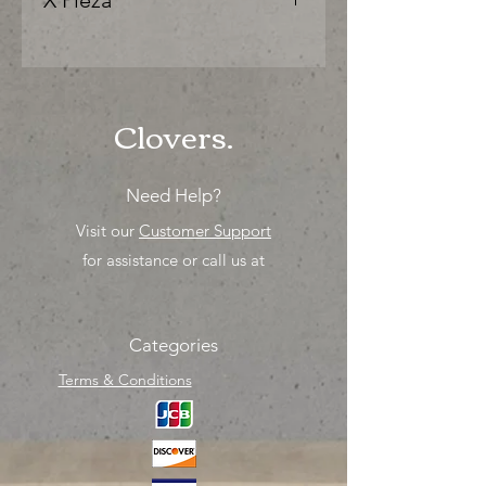
X Pieza
"Ya sea para comprar o para surtir,
solo los mejores precios para tu
tienda o proyecto" venta por
unidad , una sola pieza!
Clovers.
Need Help?
Visit our
Customer Support
for assistance or call us at
Categories
Terms & Conditions