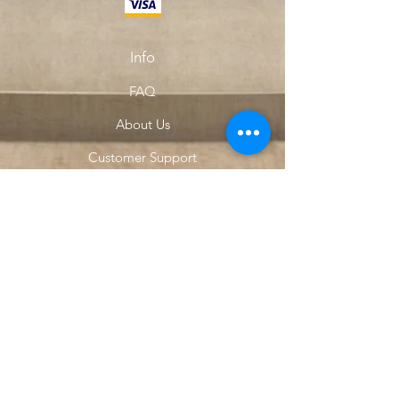
Info
FAQ
About Us
Customer Support
Locations
My Choice
Favorites
My Orders