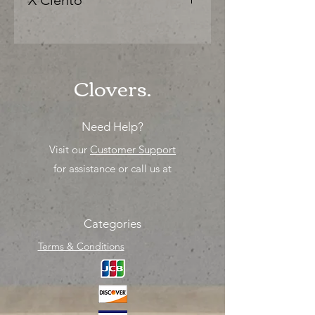
X Ciento
"Ya sea para comprar o para surtir,
solo los mejores precios para tu
tienda o proyecto" venta por ciento
Clovers.
Need Help?
Visit our
Customer Support
for assistance or call us at
Categories
Terms & Conditions