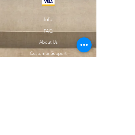
Info
FAQ
About Us
Customer Support
Locations
My Choice
Favorites
My Orders