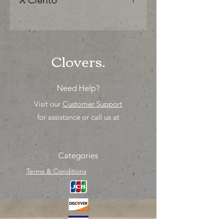
X Ciento
"Ya sea para comprar o para surtir,
solo los mejores precios para tu
tienda o proyecto" venta por ciento
Clovers.
Need Help?
Visit our
Customer Support
for assistance or call us at
Categories
Terms & Conditions