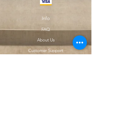
Info
FAQ
About Us
Customer Support
Locations
My Choice
Favorites
My Orders