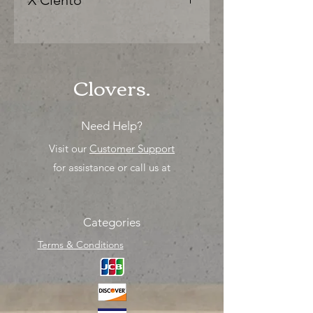
X Ciento
"Ya sea para comprar o para surtir,
solo los mejores precios para tu
tienda o proyecto" venta por ciento
Clovers.
Need Help?
Visit our
Customer Support
for assistance or call us at
Categories
Terms & Conditions