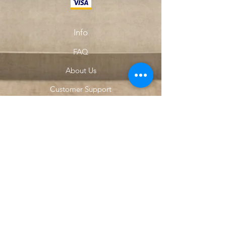
Info
FAQ
About Us
Customer Support
Locations
My Choice
Favorites
My Orders