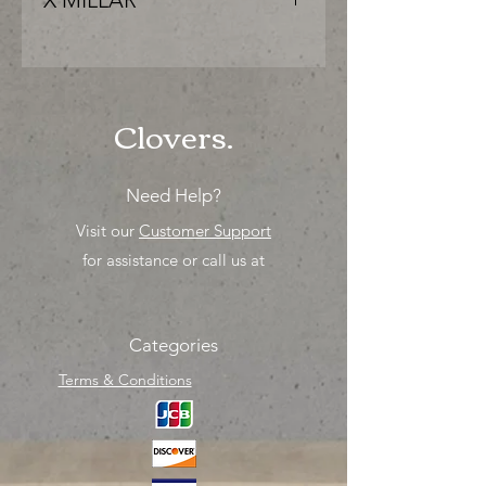
X MILLAR
"PRECIO ESPECIAL ya sea para
comprar o para surtir, solo los
mejores precios para tu tienda o
proyecto" venta por MIllar
Clovers.
Need Help?
Visit our
Customer Support
for assistance or call us at
Categories
Terms & Conditions