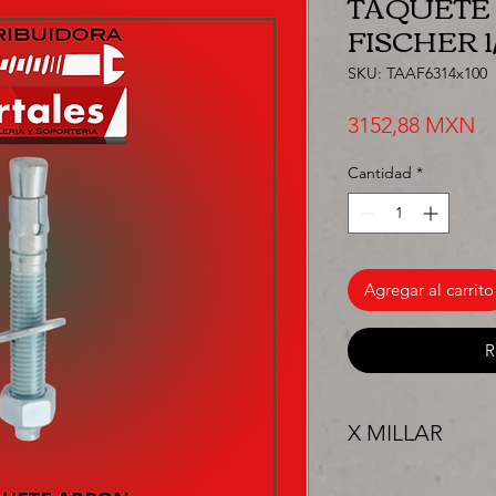
TAQUETE
FISCHER 1/
SKU: TAAF6314x100
Pr
3152,88 MXN
Cantidad
*
Agregar al carrito
R
X MILLAR
"PRECIO ESPECIAL 