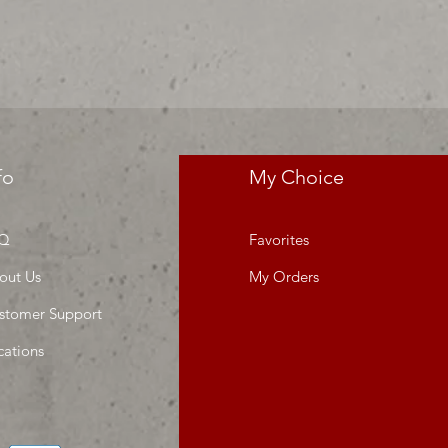
res precios para tu tienda o
 MIllar
fo
My Choice
Q
Favorites
out Us
My Orders
stomer Support
cations