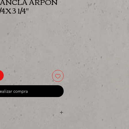
 ANCLA ARPON
4X3 1/4"
ecio
ealizar compra
ya sea para comprar o para