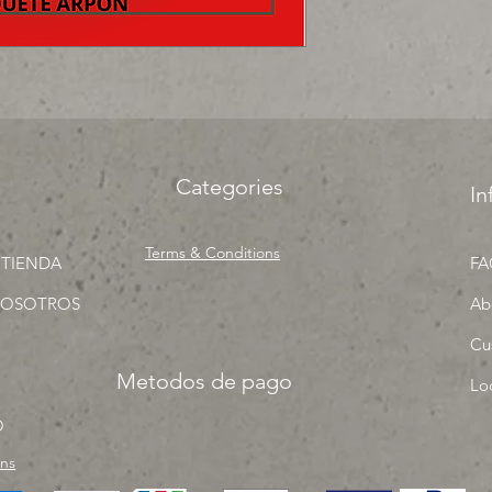
surtir, solo los mejo
proyecto" venta por
Categories
In
Terms & Conditions
 TIENDA
FA
NOSOTROS
Ab
Cu
Metodos de pago
Lo
O
rns