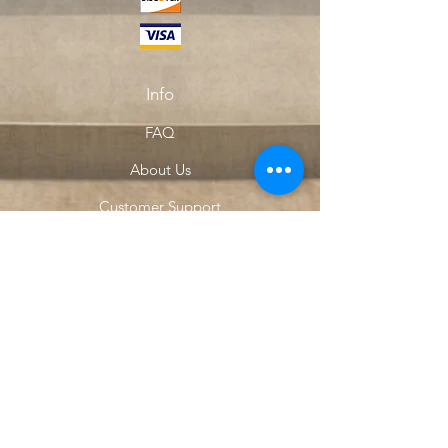
Info
FAQ
About Us
Customer Support
Locations
My Choice
Favorites
My Orders