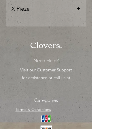
X Pieza
"Ya sea para comprar o para surtir,
solo los mejores precios para tu
tienda o proyecto" venta por
unidad , una sola pieza!
Clovers.
Need Help?
Visit our
Customer Support
for assistance or call us at
Categories
Terms & Conditions