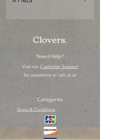
X Pieza
"Ya sea para comprar o para surtir,
solo los mejores precios para tu
tienda o proyecto" venta por
unidad , una sola pieza!
Clovers.
Need Help?
Visit our
Customer Support
for assistance or call us at
Categories
Terms & Conditions