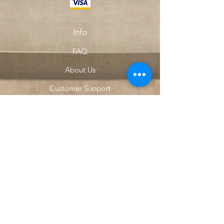
Info
FAQ
About Us
Customer Support
Locations
My Choice
Favorites
My Orders