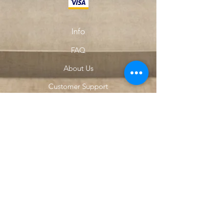
Info
FAQ
About Us
Customer Support
Locations
My Choice
Favorites
My Orders