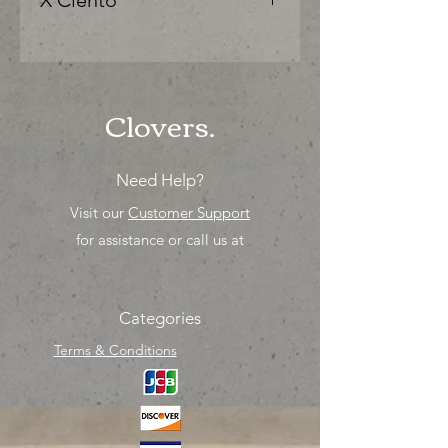
X Ciento
"Ya sea para comprar o para surtir,
solo los mejores precios para tu
tienda o proyecto" venta por ciento
Clovers.
Need Help?
Visit our
Customer Support
for assistance or call us at
Categories
Terms & Conditions