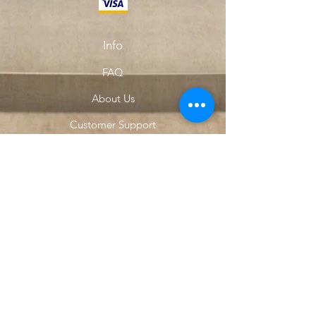
Info
FAQ
About Us
Customer Support
Locations
My Choice
Favorites
My Orders