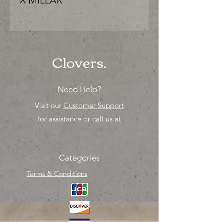
X MILLAR
"PRECIO ESPECIAL ya sea para
comprar o para surtir, solo los
mejores precios para tu tienda o
proyecto" venta por MIllar
Clovers.
Need Help?
Visit our
Customer Support
for assistance or call us at
Categories
Terms & Conditions