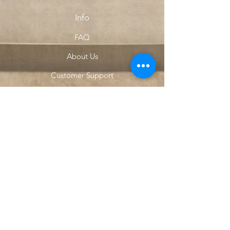
Info
FAQ
About Us
Customer Support
Locations
My Choice
Favorites
My Orders
Menu