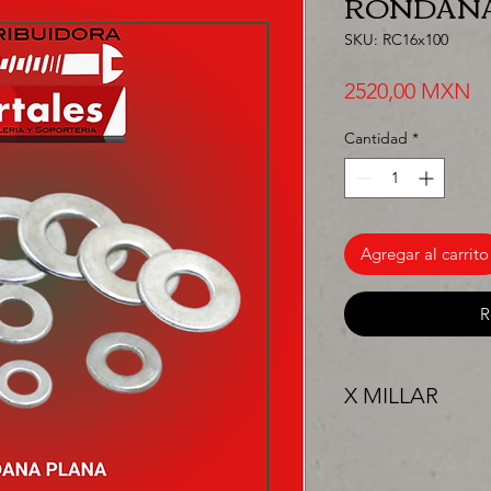
RONDANA
SKU: RC16x100
Pr
2520,00 MXN
Cantidad
*
Agregar al carrito
R
X MILLAR
"PRECIO ESPECIAL 
surtir, solo los mejo
proyecto" venta por