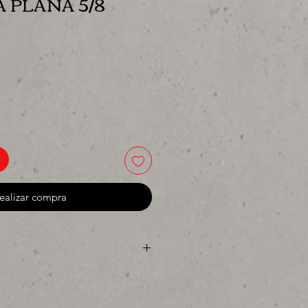
 PLANA 5/8
ecio
ealizar compra
ya sea para comprar o para
res precios para tu tienda o
 MIllar