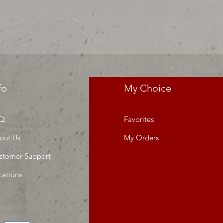
fo
My Choice
Q
Favorites
out Us
My Orders
stomer Support
cations