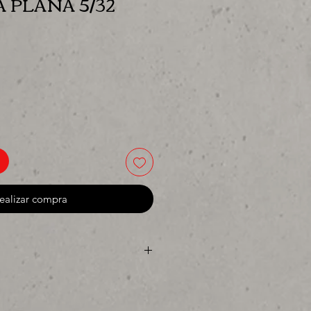
PLANA 5/32
io
ealizar compra
 o para surtir, solo los mejores
da o proyecto" venta por ciento