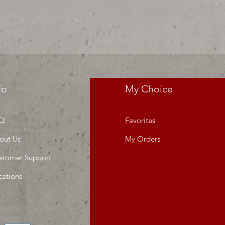
fo
My Choice
Q
Favorites
out Us
My Orders
stomer Support
cations