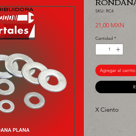
RONDANA 
SKU: RC4
Prec
21,00 MXN
Cantidad
*
Agregar al carrito
R
X Ciento
"Ya sea para comprar
precios para tu tien