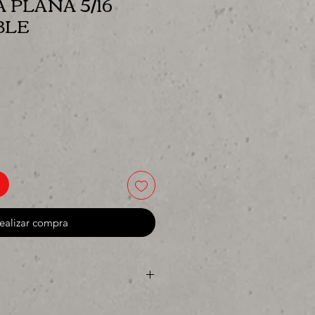
PLANA 5/16
BLE
cio
ealizar compra
ya sea para comprar o para