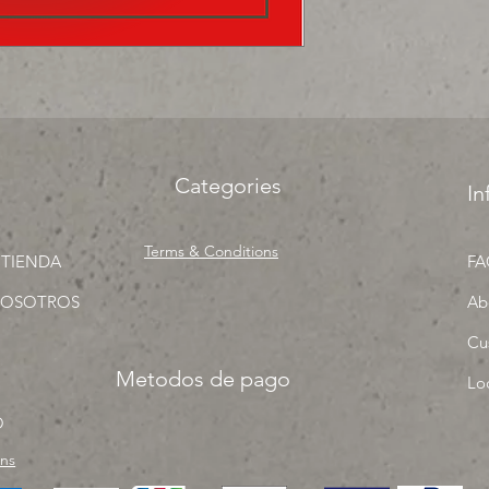
surtir, solo los mejo
proyecto" venta por
Categories
In
Terms & Conditions
 TIENDA
FA
NOSOTROS
Ab
Cu
Metodos de pago
Lo
O
rns