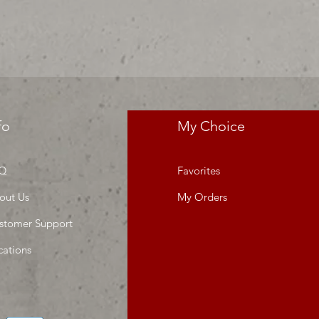
res precios para tu tienda o
 MIllar
fo
My Choice
Q
Favorites
out Us
My Orders
stomer Support
cations