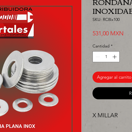
RONDANA 
INOXIDA
SKU: RC8Ix100
Pre
531,00 MXN
Cantidad
*
Agregar al carrito
R
X MILLAR
"PRECIO ESPECIAL 