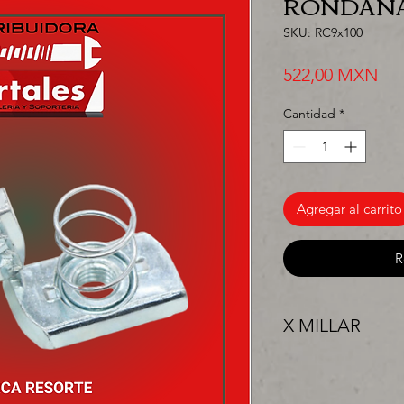
RONDANA
SKU: RC9x100
Pre
522,00 MXN
Cantidad
*
Agregar al carrito
R
X MILLAR
"PRECIO ESPECIAL 
surtir, solo los mejo
proyecto" venta por