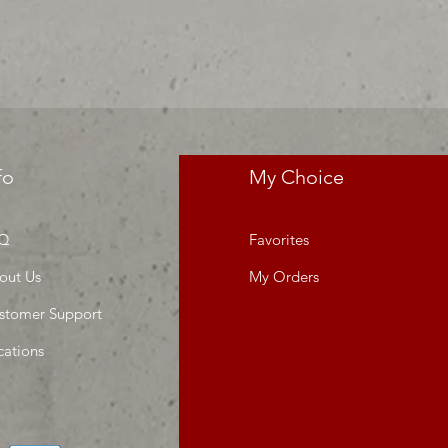
fo
My Choice
Q
Favorites
out Us
My Orders
stomer Support
cations