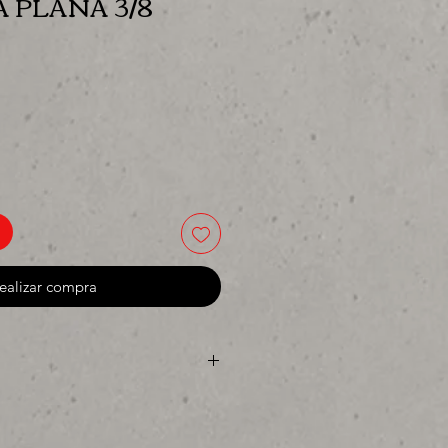
 PLANA 3/8
cio
ealizar compra
ya sea para comprar o para
res precios para tu tienda o
 MIllar