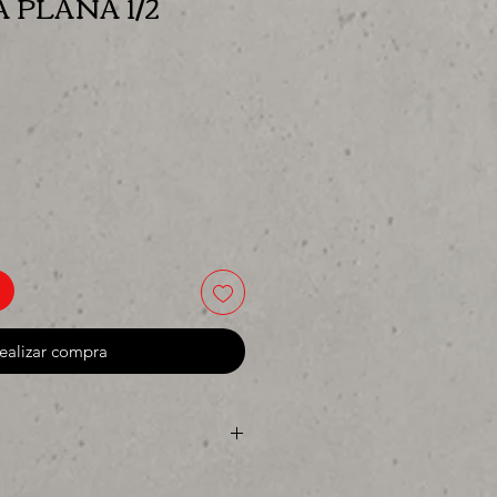
PLANA 1/2
ecio
ealizar compra
ya sea para comprar o para