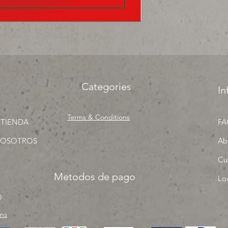
surtir, solo los mejo
proyecto" venta por
Categories
In
Terms & Conditions
 TIENDA
FA
NOSOTROS
Ab
Cu
Metodos de pago
Lo
O
rns