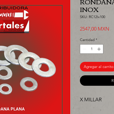
RONDANA 
INOX
SKU: RC12Ix100
Pr
2547,00 MXN
Cantidad
*
Agregar al carrito
R
X MILLAR
"PRECIO ESPECIAL 