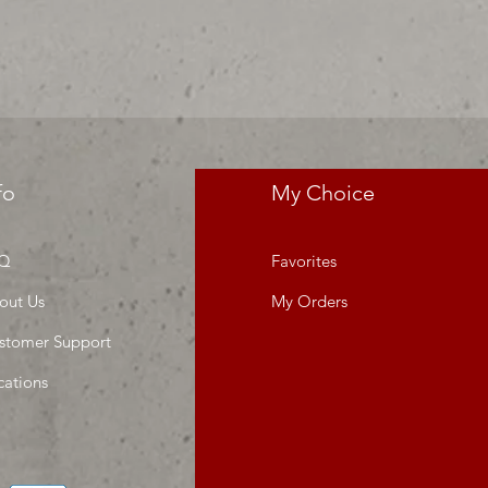
res precios para tu tienda o
 MIllar
fo
My Choice
Q
Favorites
out Us
My Orders
stomer Support
cations