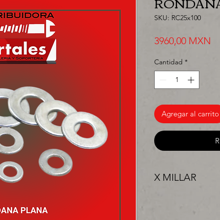
RONDANA
SKU: RC25x100
Pr
3960,00 MXN
Cantidad
*
Agregar al carrito
R
X MILLAR
"PRECIO ESPECIAL 
surtir, solo los mejo
proyecto" venta por