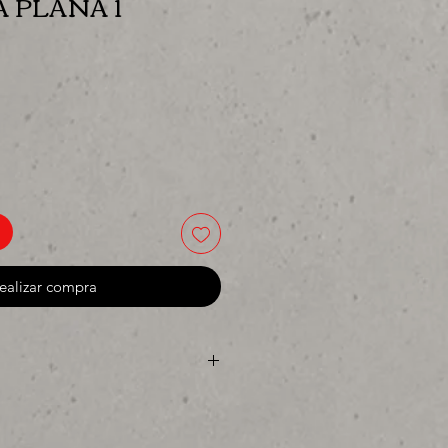
 PLANA 1
ecio
ealizar compra
ya sea para comprar o para
res precios para tu tienda o
 MIllar