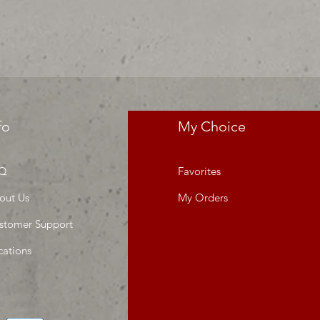
fo
My Choice
Q
Favorites
out Us
My Orders
stomer Support
cations