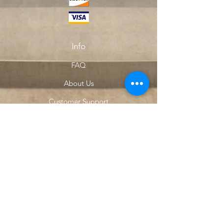
Info
FAQ
About Us
Customer Support
Locations
My Choice
Favorites
My Orders