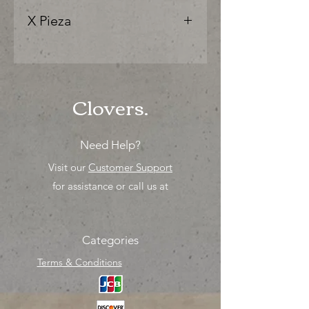
X Pieza
"Ya sea para comprar o para surtir,
solo los mejores precios para tu
tienda o proyecto" venta por
unidad , una sola pieza!
Clovers.
Need Help?
Visit our
Customer Support
for assistance or call us at
Categories
Terms & Conditions