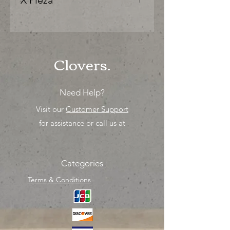
X Pieza
"Ya sea para comprar o para surtir,
solo los mejores precios para tu
tienda o proyecto" venta por
unidad , una sola pieza!
Clovers.
Need Help?
Visit our
Customer Support
for assistance or call us at
Categories
Terms & Conditions