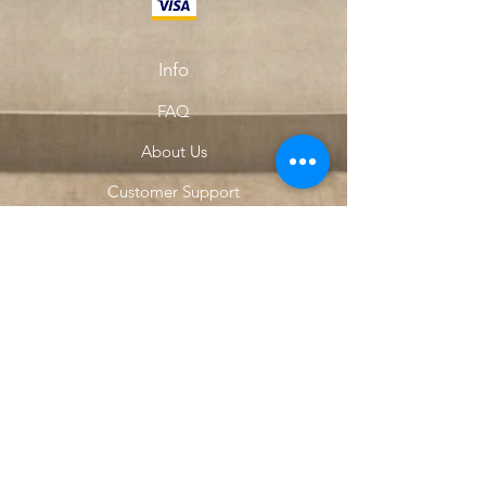
Info
FAQ
About Us
Customer Support
Locations
My Choice
Favorites
My Orders